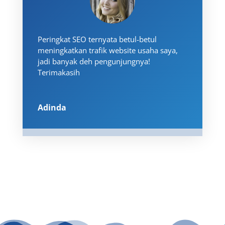
Peringkat SEO ternyata betul-betul
meningkatkan trafik website usaha saya,
jadi banyak deh pengunjungnya!
Terimakasih
Adinda